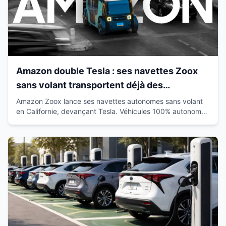
Amazon double Tesla : ses navettes Zoox
sans volant transportent déjà des
passagers en Californie
Amazon Zoox lance ses navettes autonomes sans volant
en Californie, devançant Tesla. Véhicules 100% autonomes
déjà sur route avec passagers.