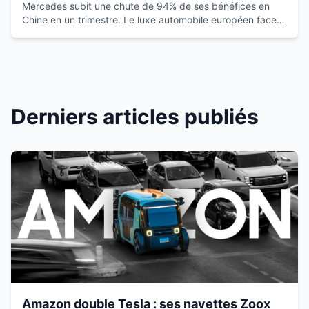
européen vacille
Mercedes subit une chute de 94% de ses bénéfices en
Chine en un trimestre. Le luxe automobile européen face à
la montée des marques locales.
Derniers articles publiés
Amazon double Tesla : ses navettes Zoox