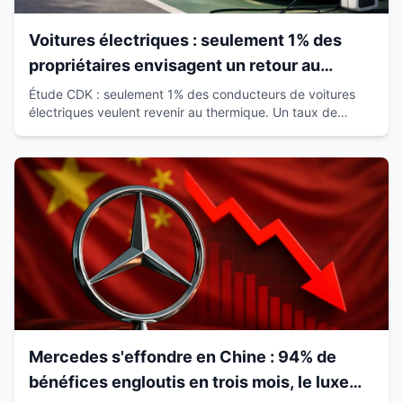
Voitures électriques : seulement 1% des
propriétaires envisagent un retour au
thermique
Étude CDK : seulement 1% des conducteurs de voitures
électriques veulent revenir au thermique. Un taux de
satisfaction de 93% qui révolutionne le marché.
Mercedes s'effondre en Chine : 94% de
bénéfices engloutis en trois mois, le luxe