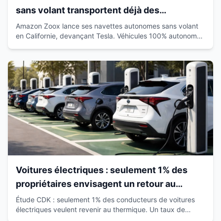
sans volant transportent déjà des
passagers en Californie
Amazon Zoox lance ses navettes autonomes sans volant
en Californie, devançant Tesla. Véhicules 100% autonomes
déjà sur route avec passagers.
Voitures électriques : seulement 1% des
propriétaires envisagent un retour au
thermique
Étude CDK : seulement 1% des conducteurs de voitures
électriques veulent revenir au thermique. Un taux de
satisfaction de 93% qui révolutionne le marché.