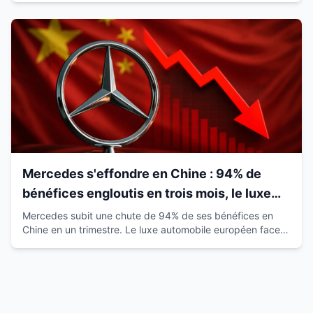
Mercedes s'effondre en Chine : 94% de
bénéfices engloutis en trois mois, le luxe
européen vacille
Mercedes subit une chute de 94% de ses bénéfices en
Chine en un trimestre. Le luxe automobile européen face à
la montée des marques locales.