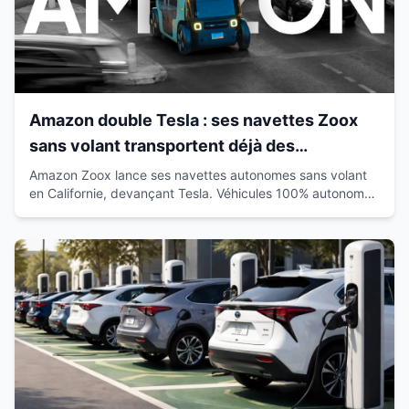
Amazon double Tesla : ses navettes Zoox
sans volant transportent déjà des
passagers en Californie
Amazon Zoox lance ses navettes autonomes sans volant
en Californie, devançant Tesla. Véhicules 100% autonomes
déjà sur route avec passagers.