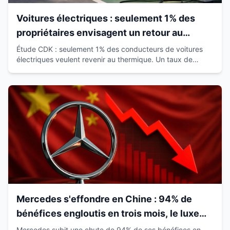
Voitures électriques : seulement 1% des
propriétaires envisagent un retour au
thermique
Étude CDK : seulement 1% des conducteurs de voitures
électriques veulent revenir au thermique. Un taux de
satisfaction de 93% qui révolutionne le marché.
Mercedes s'effondre en Chine : 94% de
bénéfices engloutis en trois mois, le luxe
européen vacille
Mercedes subit une chute de 94% de ses bénéfices en