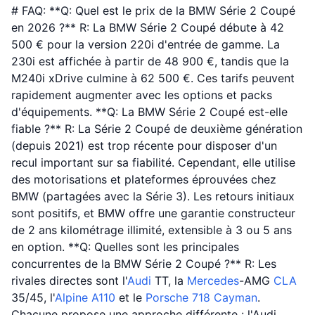
# FAQ: **Q: Quel est le prix de la BMW Série 2 Coupé
en 2026 ?** R: La BMW Série 2 Coupé débute à 42
500 € pour la version 220i d'entrée de gamme. La
230i est affichée à partir de 48 900 €, tandis que la
M240i xDrive culmine à 62 500 €. Ces tarifs peuvent
rapidement augmenter avec les options et packs
d'équipements. **Q: La BMW Série 2 Coupé est-elle
fiable ?** R: La Série 2 Coupé de deuxième génération
(depuis 2021) est trop récente pour disposer d'un
recul important sur sa fiabilité. Cependant, elle utilise
des motorisations et plateformes éprouvées chez
BMW (partagées avec la Série 3). Les retours initiaux
sont positifs, et BMW offre une garantie constructeur
de 2 ans kilométrage illimité, extensible à 3 ou 5 ans
en option. **Q: Quelles sont les principales
concurrentes de la BMW Série 2 Coupé ?** R: Les
rivales directes sont l'
Audi
TT, la
Mercedes
-AMG
CLA
35/45, l'
Alpine
A110
et le
Porsche
718 Cayman
.
Chacune propose une approche différente : l'Audi