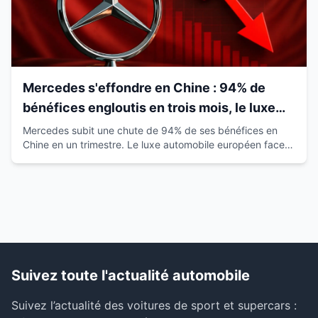
Mercedes s'effondre en Chine : 94% de
bénéfices engloutis en trois mois, le luxe
européen vacille
Mercedes subit une chute de 94% de ses bénéfices en
Chine en un trimestre. Le luxe automobile européen face à
la montée des marques locales.
Suivez toute l'actualité automobile
Suivez l’actualité des voitures de sport et supercars :