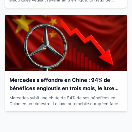
satisfaction de 93% qui révolutionne le marché.
Mercedes s'effondre en Chine : 94% de
bénéfices engloutis en trois mois, le luxe
européen vacille
Mercedes subit une chute de 94% de ses bénéfices en
Chine en un trimestre. Le luxe automobile européen face à
la montée des marques locales.