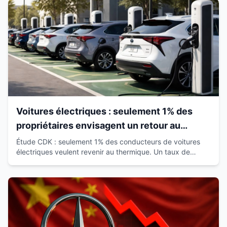
Voitures électriques : seulement 1% des
propriétaires envisagent un retour au
thermique
Étude CDK : seulement 1% des conducteurs de voitures
électriques veulent revenir au thermique. Un taux de
satisfaction de 93% qui révolutionne le marché.