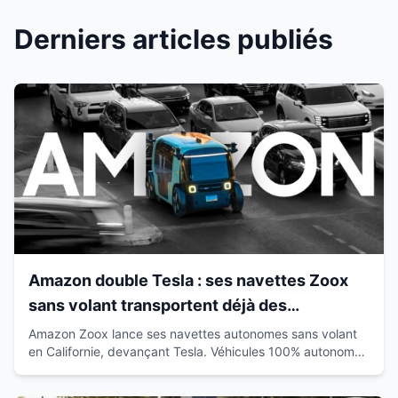
Derniers articles publiés
Amazon double Tesla : ses navettes Zoox
sans volant transportent déjà des
passagers en Californie
Amazon Zoox lance ses navettes autonomes sans volant
en Californie, devançant Tesla. Véhicules 100% autonomes
déjà sur route avec passagers.