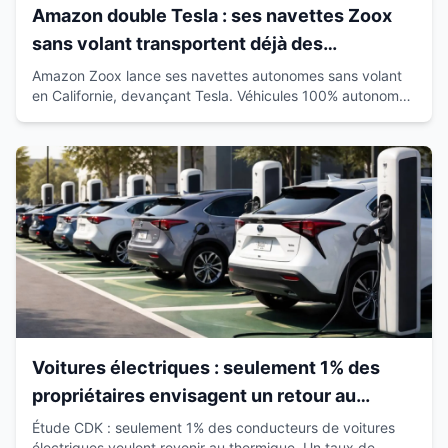
Amazon double Tesla : ses navettes Zoox
sans volant transportent déjà des
passagers en Californie
Amazon Zoox lance ses navettes autonomes sans volant
en Californie, devançant Tesla. Véhicules 100% autonomes
déjà sur route avec passagers.
Voitures électriques : seulement 1% des
propriétaires envisagent un retour au
thermique
Étude CDK : seulement 1% des conducteurs de voitures
électriques veulent revenir au thermique. Un taux de