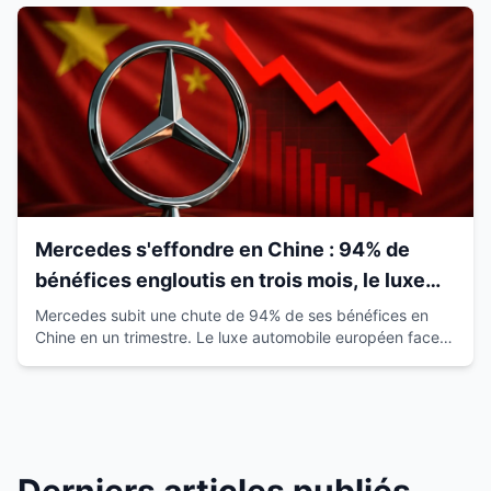
Mercedes s'effondre en Chine : 94% de
bénéfices engloutis en trois mois, le luxe
européen vacille
Mercedes subit une chute de 94% de ses bénéfices en
Chine en un trimestre. Le luxe automobile européen face à
la montée des marques locales.