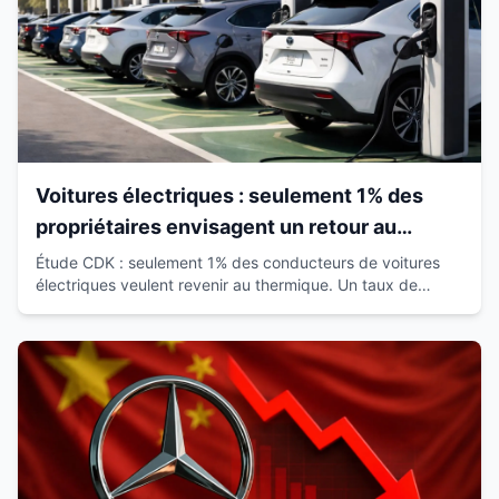
Voitures électriques : seulement 1% des
propriétaires envisagent un retour au
thermique
Étude CDK : seulement 1% des conducteurs de voitures
électriques veulent revenir au thermique. Un taux de
satisfaction de 93% qui révolutionne le marché.