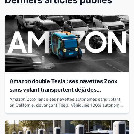
Derniers articles publiés
Amazon double Tesla : ses navettes Zoox
sans volant transportent déjà des
passagers en Californie
Amazon Zoox lance ses navettes autonomes sans volant
en Californie, devançant Tesla. Véhicules 100% autonomes
déjà sur route avec passagers.