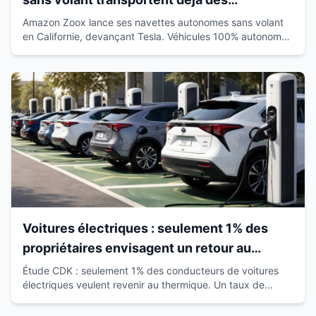
passagers en Californie
Amazon Zoox lance ses navettes autonomes sans volant
en Californie, devançant Tesla. Véhicules 100% autonomes
déjà sur route avec passagers.
Voitures électriques : seulement 1% des
propriétaires envisagent un retour au
thermique
Étude CDK : seulement 1% des conducteurs de voitures
électriques veulent revenir au thermique. Un taux de
satisfaction de 93% qui révolutionne le marché.