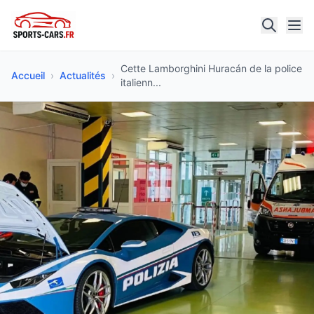
Cette Lamborghini Huracán de la police
Accueil
›
Actualités
›
italienn...