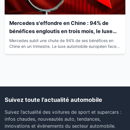
Mercedes s'effondre en Chine : 94% de
bénéfices engloutis en trois mois, le luxe
européen vacille
Mercedes subit une chute de 94% de ses bénéfices en
Chine en un trimestre. Le luxe automobile européen face à
la montée des marques locales.
Suivez toute l'actualité automobile
Suivez l’actualité des voitures de sport et supercars :
infos chaudes, nouveautés auto, tendances,
innovations et événements du secteur automobile.