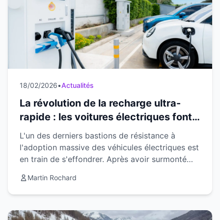
18/02/2026
•
Actualités
La révolution de la recharge ultra-
rapide : les voitures électriques font
le plein aussi vite qu'une essence
L'un des derniers bastions de résistance à
l'adoption massive des véhicules électriques est
en train de s'effondrer. Après avoir surmonté
progressivement la barrière du prix, l'industrie
Martin Rochard
automo...