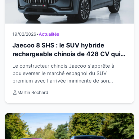
19/02/2026
•
Actualités
Jaecoo 8 SHS : le SUV hybride
rechargeable chinois de 428 CV qui
révolutionne le segment premium en
Le constructeur chinois Jaecoo s'apprête à
Espagne
bouleverser le marché espagnol du SUV
premium avec l'arrivée imminente de son
modèle phare : le Jaecoo 8 SHS. Ce véhicule
Martin Rochard
imposant marque une nouvelle ...