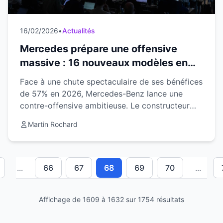
16/02/2026
•
Actualités
Mercedes prépare une offensive
massive : 16 nouveaux modèles en
2026 pour redresser la barre
Face à une chute spectaculaire de ses bénéfices
de 57% en 2026, Mercedes-Benz lance une
contre-offensive ambitieuse. Le constructeur
allemand vient d'annoncer le lancement de sept
Martin Rochard
modèles inédits...
...
66
67
68
69
70
...
Affichage de 1609 à 1632 sur 1754 résultats