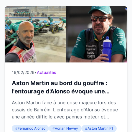
19/02/2026
•
Actualités
Aston Martin au bord du gouffre :
l'entourage d'Alonso évoque une
année en enfer après des essais
Aston Martin face à une crise majeure lors des
catastrophiques à Bahréin
essais de Bahréin. L'entourage d'Alonso évoque
une année difficile avec pannes moteur et
retards alarmants.
#Fernando Alonso
#Adrian Newey
#Aston Martin F1