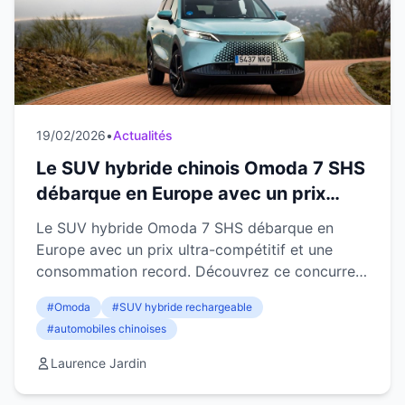
19/02/2026
•
Actualités
Le SUV hybride chinois Omoda 7 SHS
débarque en Europe avec un prix
cassé et une consommation défiant
Le SUV hybride Omoda 7 SHS débarque en
toute concurrence
Europe avec un prix ultra-compétitif et une
consommation record. Découvrez ce concurrent
chinois qui bouscule le marché.
#Omoda
#SUV hybride rechargeable
#automobiles chinoises
Laurence Jardin