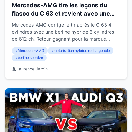
Mercedes-AMG tire les leçons du
fiasco du C 63 et revient avec une
berline hybride de 612 chevaux à six
Mercedes-AMG corrige le tir après le C 63 4
cylindres
cylindres avec une berline hybride 6 cylindres
de 612 ch. Retour gagnant pour la marque
allemande ?
#Mercedes-AMG
#motorisation hybride rechargeable
#berline sportive
Laurence Jardin