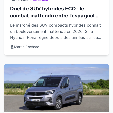
Duel de SUV hybrides ECO : le
combat inattendu entre l'espagnol
Ebro S400 et le coréen Hyundai Kona
Le marché des SUV compacts hybrides connaît
un bouleversement inattendu en 2026. Si le
Hyundai Kona règne depuis des années sur ce
segment grâce à son design audacieux et sa
Martin Rochard
fiabilité reconnue,...