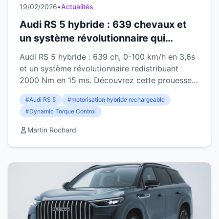
19/02/2026
•
Actualités
Audi RS 5 hybride : 639 chevaux et
un système révolutionnaire qui
redistribue 2000 Nm en 15
Audi RS 5 hybride : 639 ch, 0-100 km/h en 3,6s
millisecondes
et un système révolutionnaire redistribuant
2000 Nm en 15 ms. Découvrez cette prouesse
technique inédite.
#Audi RS 5
#motorisation hybride rechargeable
#Dynamic Torque Control
Martin Rochard