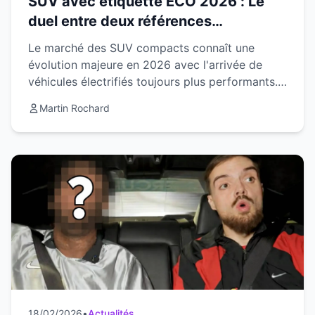
SUV avec étiquette ECO 2026 : Le
duel entre deux références
allemandes du segment compact
Le marché des SUV compacts connaît une
évolution majeure en 2026 avec l'arrivée de
véhicules électrifiés toujours plus performants.
Deux constructeurs allemands s'affrontent avec
Martin Rochard
leurs modèles...
18/02/2026
•
Actualités