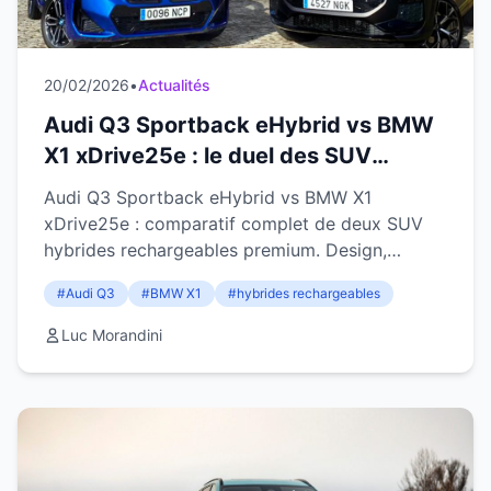
20/02/2026
•
Actualités
Audi Q3 Sportback eHybrid vs BMW
X1 xDrive25e : le duel des SUV
hybrides rechargeables premium
Audi Q3 Sportback eHybrid vs BMW X1
décrypté
xDrive25e : comparatif complet de deux SUV
hybrides rechargeables premium. Design,
habitabilité, coffre et technologies.
#Audi Q3
#BMW X1
#hybrides rechargeables
Luc Morandini