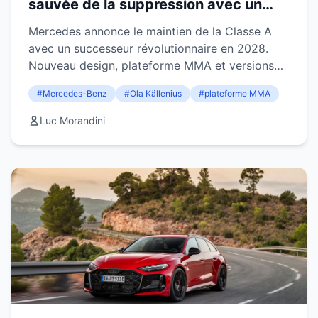
sauvée de la suppression avec un
successeur révolutionnaire en 2028
Mercedes annonce le maintien de la Classe A
avec un successeur révolutionnaire en 2028.
Nouveau design, plateforme MMA et versions
électriques au programme.
#Mercedes-Benz
#Ola Källenius
#plateforme MMA
Luc Morandini