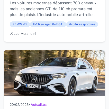
automobile a-t-elle perdu le sens des
Les voitures modernes dépassent 700 chevaux,
réalités
mais les anciennes GTI de 110 ch procuraient
plus de plaisir. L'industrie automobile a-t-elle
perdu le sens ?
#BMW M5
#Volkswagen Golf GTI
#voitures sportives
Luc Morandini
20/02/2026
•
Actualités