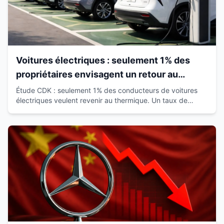
Voitures électriques : seulement 1% des
propriétaires envisagent un retour au
thermique
Étude CDK : seulement 1% des conducteurs de voitures
électriques veulent revenir au thermique. Un taux de
satisfaction de 93% qui révolutionne le marché.