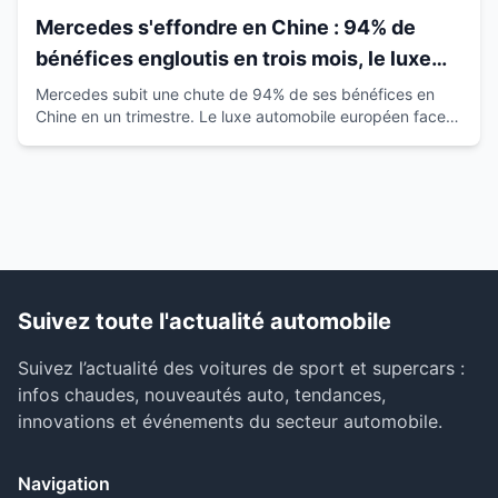
Mercedes s'effondre en Chine : 94% de
bénéfices engloutis en trois mois, le luxe
européen vacille
Mercedes subit une chute de 94% de ses bénéfices en
Chine en un trimestre. Le luxe automobile européen face à
la montée des marques locales.
Suivez toute l'actualité automobile
Suivez l’actualité des voitures de sport et supercars :
infos chaudes, nouveautés auto, tendances,
innovations et événements du secteur automobile.
Navigation