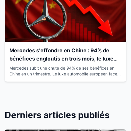
Mercedes s'effondre en Chine : 94% de
bénéfices engloutis en trois mois, le luxe
européen vacille
Mercedes subit une chute de 94% de ses bénéfices en
Chine en un trimestre. Le luxe automobile européen face à
la montée des marques locales.
Derniers articles publiés