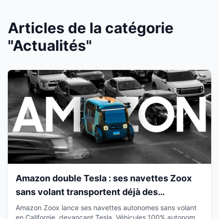
Articles de la catégorie
"Actualités"
Amazon double Tesla : ses navettes Zoox
sans volant transportent déjà des
passagers en Californie
Amazon Zoox lance ses navettes autonomes sans volant
en Californie, devançant Tesla. Véhicules 100% autonomes