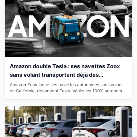
Amazon double Tesla : ses navettes Zoox
sans volant transportent déjà des
passagers en Californie
Amazon Zoox lance ses navettes autonomes sans volant
en Californie, devançant Tesla. Véhicules 100% autonomes
déjà sur route avec passagers.