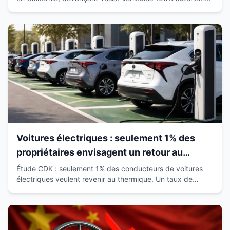
déjà sur route avec passagers.
Voitures électriques : seulement 1% des
propriétaires envisagent un retour au
thermique
Étude CDK : seulement 1% des conducteurs de voitures
électriques veulent revenir au thermique. Un taux de
satisfaction de 93% qui révolutionne le marché.