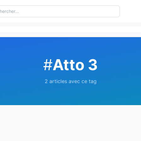
#
Atto 3
2 articles avec ce tag