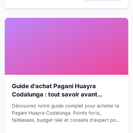
Guide d'achat Pagani Huayra
Codalunga : tout savoir avant
d'investir dans cette hypercar
Découvrez notre guide complet pour acheter la
d'exception
Pagani Huayra Codalunga. Points forts,
faiblesses, budget réel et conseils d'expert pour
faire le bon choix.