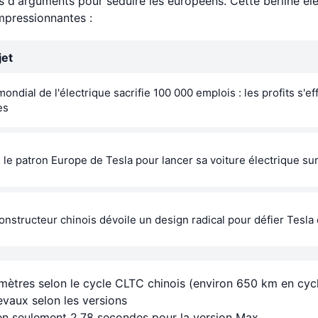
d'arguments pour séduire les européens. Cette berline él
mpressionnantes :
jet
dial de l'électrique sacrifie 100 000 emplois : les profits s'e
es
le patron Europe de Tesla pour lancer sa voiture électrique sur
onstructeur chinois dévoile un design radical pour défier Tesla
omètres selon le cycle CLTC chinois (environ 650 km en cy
vaux selon les versions
en seulement 2,78 secondes pour la version Max