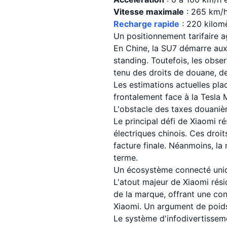
Vitesse maximale
: 265 km/
Recharge rapide
: 220 kilom
Un positionnement tarifaire a
En Chine, la SU7 démarre aux
standing. Toutefois, les obse
tenu des droits de douane, de
Les estimations actuelles pla
frontalement face à la Tesla 
L'obstacle des taxes douaniè
Le principal défi de Xiaomi r
électriques chinois. Ces droi
facture finale. Néanmoins, la
terme.
Un écosystème connecté uni
L'atout majeur de Xiaomi rés
de la marque, offrant une co
Xiaomi. Un argument de poids 
Le système d'infodivertisse