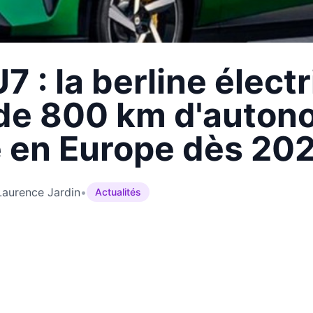
7 : la berline élect
 de 800 km d'auton
 en Europe dès 20
Laurence Jardin
•
Actualités