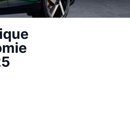
rique
omie
25