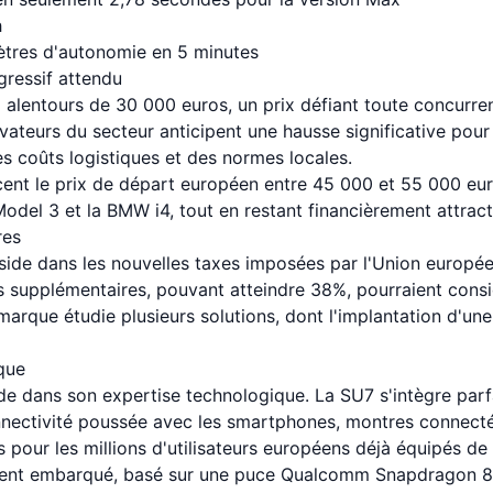
h
ètres d'autonomie en 5 minutes
gressif attendu
 alentours de 30 000 euros, un prix défiant toute concurre
rvateurs du secteur anticipent une hausse significative po
s coûts logistiques et des normes locales.
cent le prix de départ européen entre 45 000 et 55 000 euro
Model 3 et la BMW i4, tout en restant financièrement attract
res
éside dans les nouvelles taxes imposées par l'Union europée
ts supplémentaires, pouvant atteindre 38%, pourraient consi
 marque étudie plusieurs solutions, dont l'implantation d'
que
ide dans son expertise technologique. La SU7 s'intègre par
nnectivité poussée avec les smartphones, montres connect
pour les millions d'utilisateurs européens déjà équipés de
ment embarqué, basé sur une puce Qualcomm Snapdragon 8