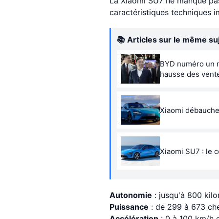
La Xiaomi SU7 ne manque pas 
caractéristiques techniques i
📚 Articles sur le même su
BYD numéro un mon
hausse des vent
Xiaomi débauche 
Xiaomi SU7 : le c
Autonomie
: jusqu'à 800 kil
Puissance
: de 299 à 673 che
Accélération
: 0 à 100 km/h 