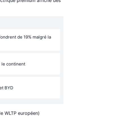
ectrique premium affiche des
ffondrent de 19% malgré la
 le continent
 et BYD
cle WLTP européen)