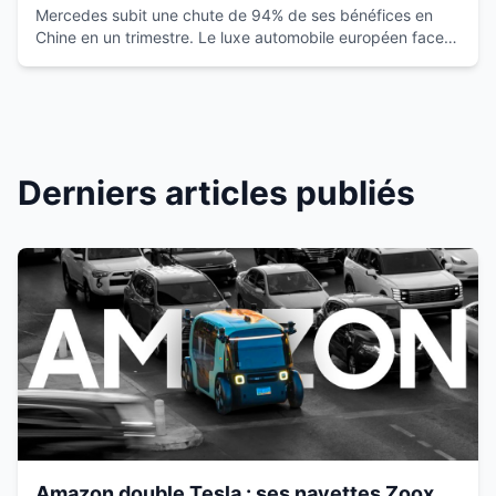
européen vacille
Mercedes subit une chute de 94% de ses bénéfices en
Chine en un trimestre. Le luxe automobile européen face à
la montée des marques locales.
Derniers articles publiés
Amazon double Tesla : ses navettes Zoox