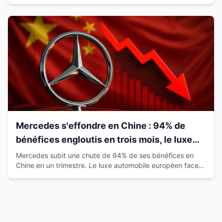
satisfaction de 93% qui révolutionne le marché.
Mercedes s'effondre en Chine : 94% de
bénéfices engloutis en trois mois, le luxe
européen vacille
Mercedes subit une chute de 94% de ses bénéfices en
Chine en un trimestre. Le luxe automobile européen face à
la montée des marques locales.