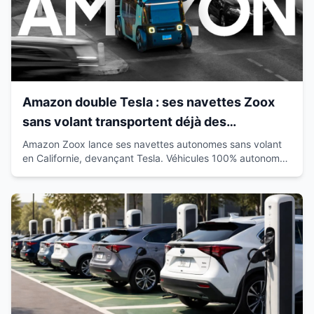
Amazon double Tesla : ses navettes Zoox
sans volant transportent déjà des
passagers en Californie
Amazon Zoox lance ses navettes autonomes sans volant
en Californie, devançant Tesla. Véhicules 100% autonomes
déjà sur route avec passagers.