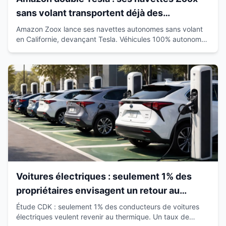
sans volant transportent déjà des
passagers en Californie
Amazon Zoox lance ses navettes autonomes sans volant
en Californie, devançant Tesla. Véhicules 100% autonomes
déjà sur route avec passagers.
Voitures électriques : seulement 1% des
propriétaires envisagent un retour au
thermique
Étude CDK : seulement 1% des conducteurs de voitures
électriques veulent revenir au thermique. Un taux de