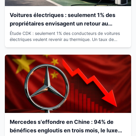
Voitures électriques : seulement 1% des
propriétaires envisagent un retour au
thermique
Étude CDK : seulement 1% des conducteurs de voitures
électriques veulent revenir au thermique. Un taux de
satisfaction de 93% qui révolutionne le marché.
Mercedes s'effondre en Chine : 94% de
bénéfices engloutis en trois mois, le luxe