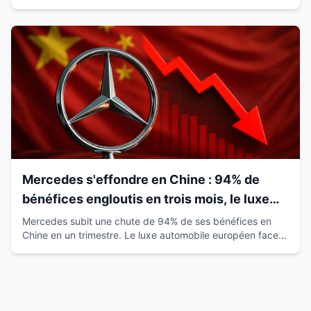
satisfaction de 93% qui révolutionne le marché.
Mercedes s'effondre en Chine : 94% de
bénéfices engloutis en trois mois, le luxe
européen vacille
Mercedes subit une chute de 94% de ses bénéfices en
Chine en un trimestre. Le luxe automobile européen face à
la montée des marques locales.