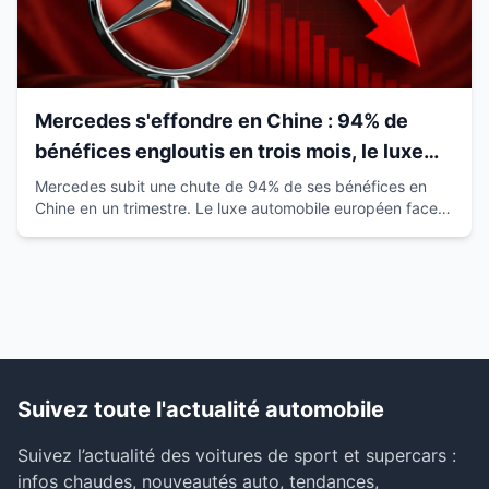
Mercedes s'effondre en Chine : 94% de
bénéfices engloutis en trois mois, le luxe
européen vacille
Mercedes subit une chute de 94% de ses bénéfices en
Chine en un trimestre. Le luxe automobile européen face à
la montée des marques locales.
Suivez toute l'actualité automobile
Suivez l’actualité des voitures de sport et supercars :
infos chaudes, nouveautés auto, tendances,