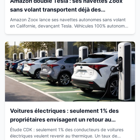
Amazon double Tesla : ses navettes Zoox
sans volant transportent déjà des
passagers en Californie
Amazon Zoox lance ses navettes autonomes sans volant
en Californie, devançant Tesla. Véhicules 100% autonomes
déjà sur route avec passagers.
Voitures électriques : seulement 1% des
propriétaires envisagent un retour au
thermique
Étude CDK : seulement 1% des conducteurs de voitures
électriques veulent revenir au thermique. Un taux de