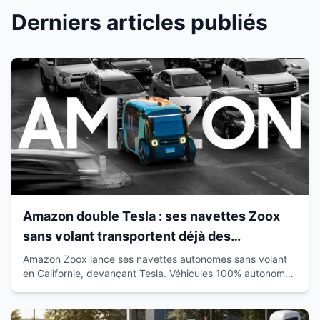
Derniers articles publiés
Amazon double Tesla : ses navettes Zoox
sans volant transportent déjà des
passagers en Californie
Amazon Zoox lance ses navettes autonomes sans volant
en Californie, devançant Tesla. Véhicules 100% autonomes
déjà sur route avec passagers.