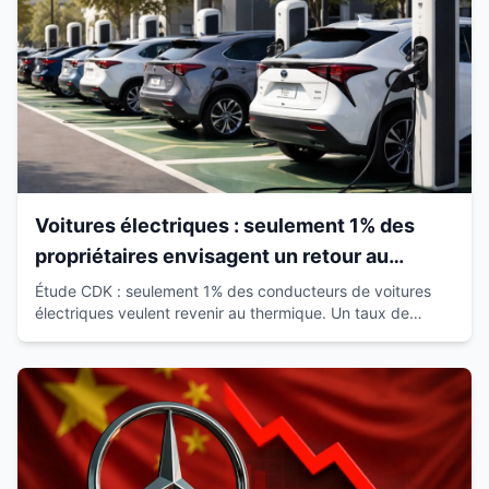
Voitures électriques : seulement 1% des
propriétaires envisagent un retour au
thermique
Étude CDK : seulement 1% des conducteurs de voitures
électriques veulent revenir au thermique. Un taux de
satisfaction de 93% qui révolutionne le marché.