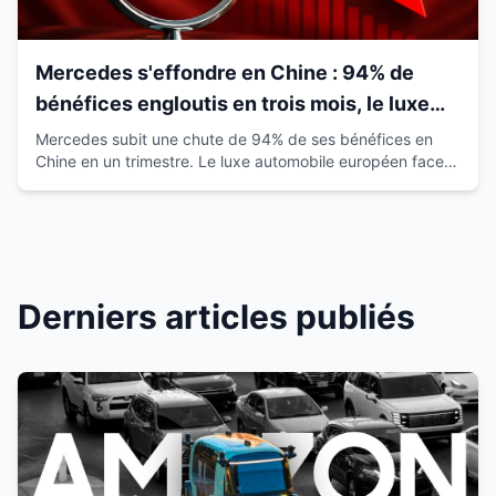
Mercedes s'effondre en Chine : 94% de
bénéfices engloutis en trois mois, le luxe
européen vacille
Mercedes subit une chute de 94% de ses bénéfices en
Chine en un trimestre. Le luxe automobile européen face à
la montée des marques locales.
Derniers articles publiés