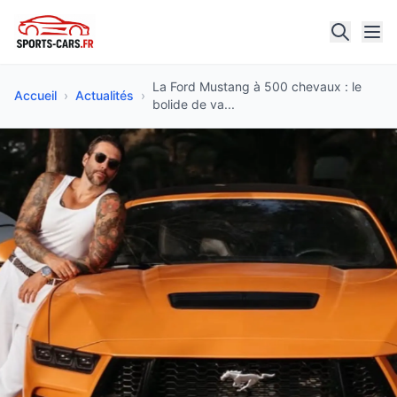
La Ford Mustang à 500 chevaux : le
Accueil
›
Actualités
›
bolide de va...