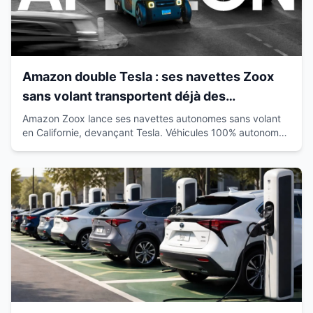
Amazon double Tesla : ses navettes Zoox
sans volant transportent déjà des
passagers en Californie
Amazon Zoox lance ses navettes autonomes sans volant
en Californie, devançant Tesla. Véhicules 100% autonomes
déjà sur route avec passagers.