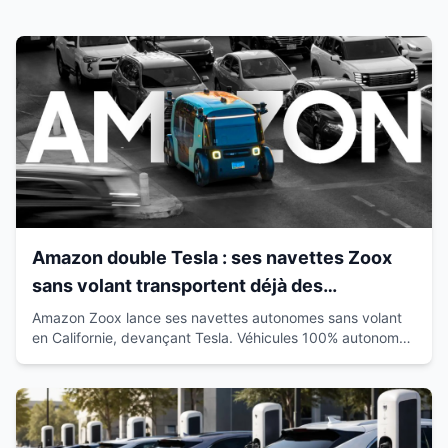
Amazon double Tesla : ses navettes Zoox
sans volant transportent déjà des
passagers en Californie
Amazon Zoox lance ses navettes autonomes sans volant
en Californie, devançant Tesla. Véhicules 100% autonomes
déjà sur route avec passagers.