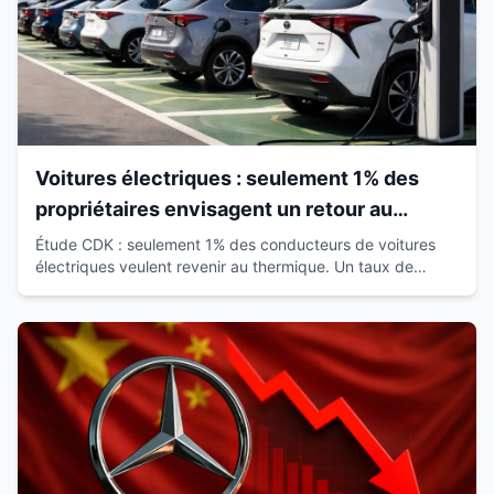
Voitures électriques : seulement 1% des
propriétaires envisagent un retour au
thermique
Étude CDK : seulement 1% des conducteurs de voitures
électriques veulent revenir au thermique. Un taux de
satisfaction de 93% qui révolutionne le marché.