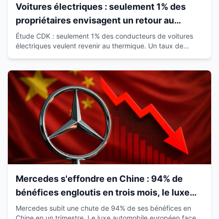
Voitures électriques : seulement 1% des
propriétaires envisagent un retour au
thermique
Étude CDK : seulement 1% des conducteurs de voitures
électriques veulent revenir au thermique. Un taux de
satisfaction de 93% qui révolutionne le marché.
Mercedes s'effondre en Chine : 94% de
bénéfices engloutis en trois mois, le luxe
européen vacille
Mercedes subit une chute de 94% de ses bénéfices en
Chine en un trimestre. Le luxe automobile européen face à