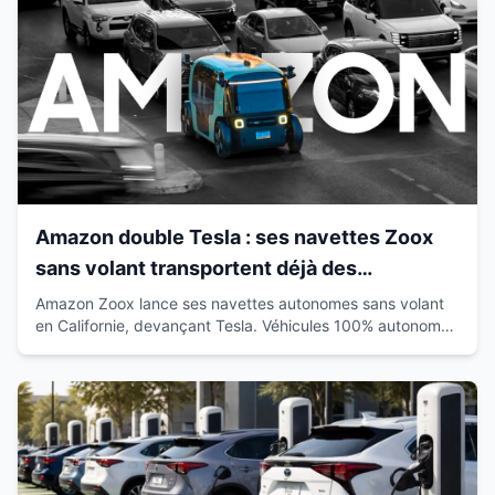
Amazon double Tesla : ses navettes Zoox
sans volant transportent déjà des
passagers en Californie
Amazon Zoox lance ses navettes autonomes sans volant
en Californie, devançant Tesla. Véhicules 100% autonomes
déjà sur route avec passagers.