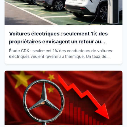
Voitures électriques : seulement 1% des
propriétaires envisagent un retour au
thermique
Étude CDK : seulement 1% des conducteurs de voitures
électriques veulent revenir au thermique. Un taux de
satisfaction de 93% qui révolutionne le marché.