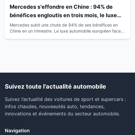
Mercedes s'effondre en Chine : 94% de
bénéfices engloutis en trois mois, le luxe
européen vacille
Mercedes subit une chute de 94% de ses bénéfices en
Chine en un trimestre. Le luxe automobile européen face à
la montée des marques locales.
Suivez toute l'actualité automobile
Suivez l’actualité des voitures de sport et supercars :
infos chaudes, nouveautés auto, tendances,
innovations et événements du secteur automobile.
Navigation