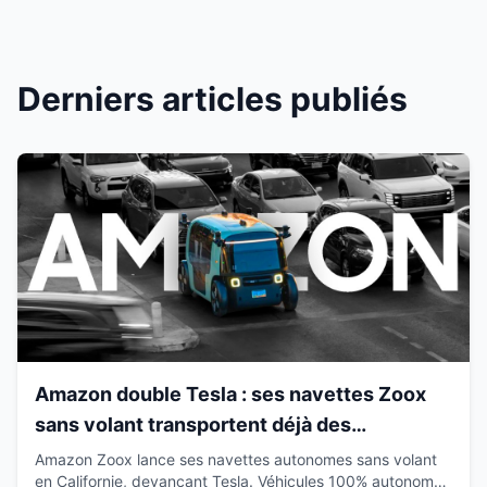
Derniers articles publiés
Amazon double Tesla : ses navettes Zoox
sans volant transportent déjà des
passagers en Californie
Amazon Zoox lance ses navettes autonomes sans volant
en Californie, devançant Tesla. Véhicules 100% autonomes