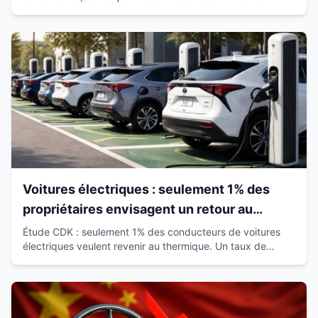
déjà sur route avec passagers.
Voitures électriques : seulement 1% des
propriétaires envisagent un retour au
thermique
Étude CDK : seulement 1% des conducteurs de voitures
électriques veulent revenir au thermique. Un taux de
satisfaction de 93% qui révolutionne le marché.