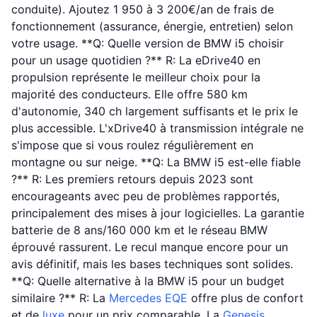
conduite). Ajoutez 1 950 à 3 200€/an de frais de
fonctionnement (assurance, énergie, entretien) selon
votre usage. **Q: Quelle version de BMW i5 choisir
pour un usage quotidien ?** R: La eDrive40 en
propulsion représente le meilleur choix pour la
majorité des conducteurs. Elle offre 580 km
d'autonomie, 340 ch largement suffisants et le prix le
plus accessible. L'xDrive40 à transmission intégrale ne
s'impose que si vous roulez régulièrement en
montagne ou sur neige. **Q: La BMW i5 est-elle fiable
?** R: Les premiers retours depuis 2023 sont
encourageants avec peu de problèmes rapportés,
principalement des mises à jour logicielles. La garantie
batterie de 8 ans/160 000 km et le réseau BMW
éprouvé rassurent. Le recul manque encore pour un
avis définitif, mais les bases techniques sont solides.
**Q: Quelle alternative à la BMW i5 pour un budget
similaire ?** R: La
Mercedes
EQE
offre plus de confort
et de
luxe
pour un prix comparable. La
Genesis