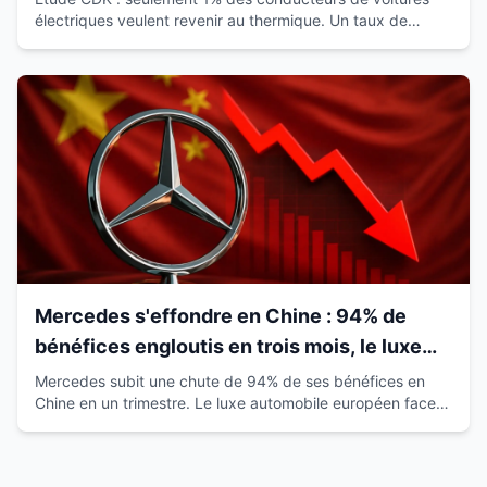
électriques veulent revenir au thermique. Un taux de
satisfaction de 93% qui révolutionne le marché.
Mercedes s'effondre en Chine : 94% de
bénéfices engloutis en trois mois, le luxe
européen vacille
Mercedes subit une chute de 94% de ses bénéfices en
Chine en un trimestre. Le luxe automobile européen face à
la montée des marques locales.