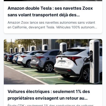
Amazon double Tesla : ses navettes Zoox
sans volant transportent déjà des
passagers en Californie
Amazon Zoox lance ses navettes autonomes sans volant
en Californie, devançant Tesla. Véhicules 100% autonomes
déjà sur route avec passagers.
Voitures électriques : seulement 1% des
propriétaires envisagent un retour au
thermique
Étude CDK : seulement 1% des conducteurs de voitures