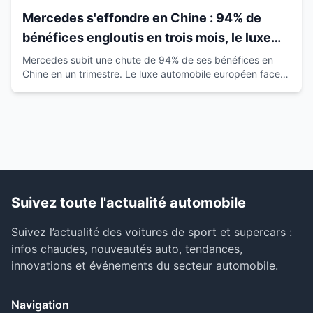
Mercedes s'effondre en Chine : 94% de
bénéfices engloutis en trois mois, le luxe
européen vacille
Mercedes subit une chute de 94% de ses bénéfices en
Chine en un trimestre. Le luxe automobile européen face à
la montée des marques locales.
Suivez toute l'actualité automobile
Suivez l’actualité des voitures de sport et supercars :
infos chaudes, nouveautés auto, tendances,
innovations et événements du secteur automobile.
Navigation