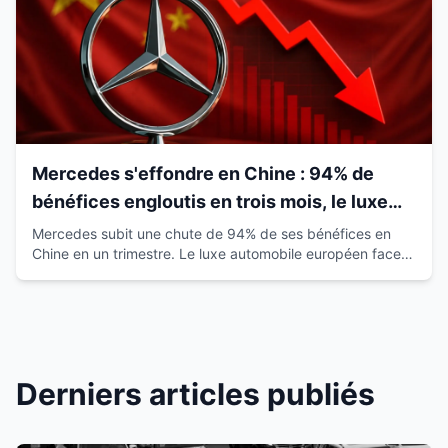
Mercedes s'effondre en Chine : 94% de
bénéfices engloutis en trois mois, le luxe
européen vacille
Mercedes subit une chute de 94% de ses bénéfices en
Chine en un trimestre. Le luxe automobile européen face à
la montée des marques locales.
Derniers articles publiés