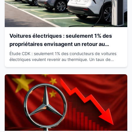
Voitures électriques : seulement 1% des
propriétaires envisagent un retour au
thermique
Étude CDK : seulement 1% des conducteurs de voitures
électriques veulent revenir au thermique. Un taux de
satisfaction de 93% qui révolutionne le marché.