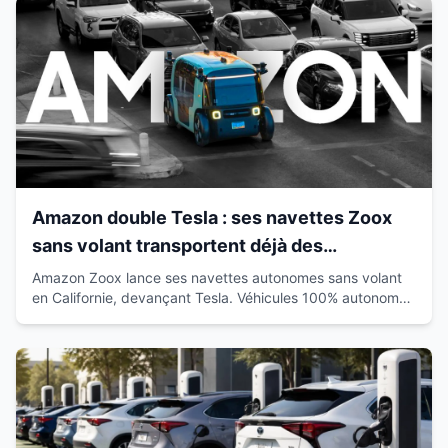
Amazon double Tesla : ses navettes Zoox
sans volant transportent déjà des
passagers en Californie
Amazon Zoox lance ses navettes autonomes sans volant
en Californie, devançant Tesla. Véhicules 100% autonomes
déjà sur route avec passagers.