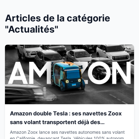
Articles de la catégorie
"Actualités"
Amazon double Tesla : ses navettes Zoox
sans volant transportent déjà des
passagers en Californie
Amazon Zoox lance ses navettes autonomes sans volant
en Californie, devançant Tesla. Véhicules 100% autonomes