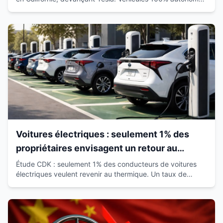
déjà sur route avec passagers.
Voitures électriques : seulement 1% des
propriétaires envisagent un retour au
thermique
Étude CDK : seulement 1% des conducteurs de voitures
électriques veulent revenir au thermique. Un taux de
satisfaction de 93% qui révolutionne le marché.