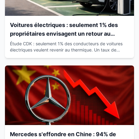
Voitures électriques : seulement 1% des
propriétaires envisagent un retour au
thermique
Étude CDK : seulement 1% des conducteurs de voitures
électriques veulent revenir au thermique. Un taux de
satisfaction de 93% qui révolutionne le marché.
Mercedes s'effondre en Chine : 94% de