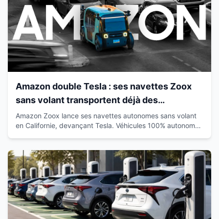
Amazon double Tesla : ses navettes Zoox
sans volant transportent déjà des
passagers en Californie
Amazon Zoox lance ses navettes autonomes sans volant
en Californie, devançant Tesla. Véhicules 100% autonomes
déjà sur route avec passagers.