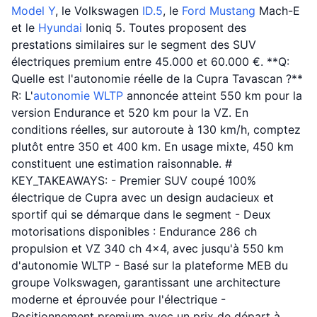
Model Y
, le Volkswagen
ID.5
, le
Ford
Mustang
Mach-E
et le
Hyundai
Ioniq 5. Toutes proposent des
prestations similaires sur le segment des SUV
électriques premium entre 45.000 et 60.000 €. **Q:
Quelle est l'autonomie réelle de la Cupra Tavascan ?**
R: L'
autonomie WLTP
annoncée atteint 550 km pour la
version Endurance et 520 km pour la VZ. En
conditions réelles, sur autoroute à 130 km/h, comptez
plutôt entre 350 et 400 km. En usage mixte, 450 km
constituent une estimation raisonnable. #
KEY_TAKEAWAYS: - Premier SUV coupé 100%
électrique de Cupra avec un design audacieux et
sportif qui se démarque dans le segment - Deux
motorisations disponibles : Endurance 286 ch
propulsion et VZ 340 ch 4x4, avec jusqu'à 550 km
d'autonomie WLTP - Basé sur la plateforme MEB du
groupe Volkswagen, garantissant une architecture
moderne et éprouvée pour l'électrique -
Positionnement premium avec un prix de départ à